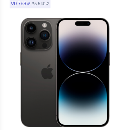
90 763
₽
95 540
₽