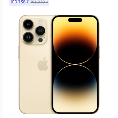
100 738
₽
106 040
₽