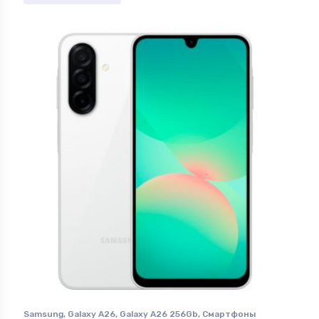
Samsung
,
Galaxy A26
,
Galaxy A26 256Gb
,
Смартфоны