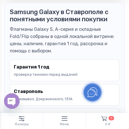
Samsung Galaxy в Ставрополе с
понятными условиями покупки
Флагманы Galaxy S, A-серия и складные
Fold/Flip собраны в одной локальной витрине:
цены, наличие, гарантия 1 год, рассрочка и
помощь с выбором.
Гарантия 1 год
проверка техники перед выдачей
Ставрополь
самовывоз: Дзержинского, 131А
Open chaty
Рассрочка
0
условия уточняются перед покупкой
Фильтры
Меню
0 ₽