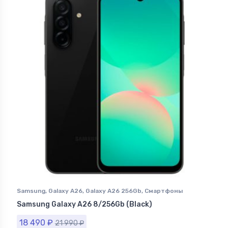
Samsung
,
Galaxy A26
,
Galaxy A26 256Gb
,
Смартфоны
Samsung в Ставрополе
Samsung Galaxy A26 8/256Gb (Black)
18 490
₽
21 990
₽