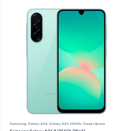
Samsung
,
Galaxy A26
,
Galaxy A26 256Gb
,
Смартфоны
Samsung в Ставрополе