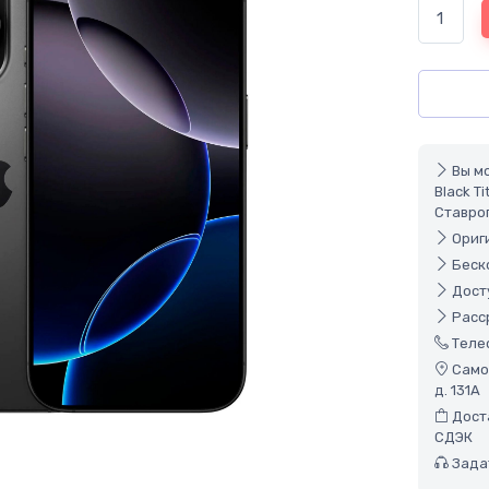
Вы мо
Black T
Ставро
Ориги
Беско
Досту
Расср
Теле
Самов
д. 131А
Доста
СДЭК
Задат