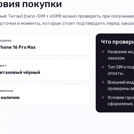
овия покупки
рный Титан) (nano-SIM + eSIM) можно проверить при получении
рточки и моменты, которые стоит подтвердить перед заказ
одель
Что провер
Phone 16 Pro Max
Название мод
заказом.
вет
Тип SIM и п
итановый чёрный
оплаты.
Внешний вид
проверены в
аличие
 наличии
Условия гара
оформления.