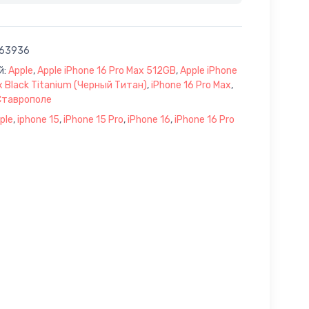
63936
й:
Apple
,
Apple iPhone 16 Pro Max 512GB
,
Apple iPhone
x Black Titanium (Черный Титан)
,
iPhone 16 Pro Max
,
 Ставрополе
ple
,
iphone 15
,
iPhone 15 Pro
,
iPhone 16
,
iPhone 16 Pro