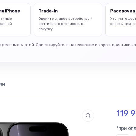
я iPhone
Trade-in
Рассрочка 
стимые
Оцените старое устройство и
Уточните дос
ранной
зачтите его стоимость в
оплаты для ко
покупку.
отдельных партий. Ориентируйтесь на название и характеристики к
ли
119 
*при оп