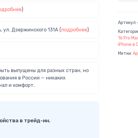
одробнее
)
Артикул:
ь, ул. Дзержинского 131А (
подробнее
)
Категори
16 Pro Ma
iPhone в
Метки:
Ap
быть выпущены для разных стран, но
ования в России — никаких
нал и комфорт.
ойства в трейд-ин.