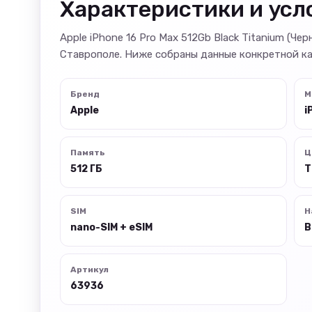
Характеристики и усл
Apple iPhone 16 Pro Max 512Gb Black Titanium (Че
Ставрополе. Ниже собраны данные конкретной ка
Бренд
М
Apple
i
Память
Ц
512 ГБ
Т
SIM
Н
nano-SIM + eSIM
В
Артикул
63936