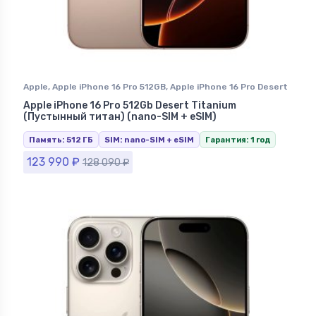
Apple
,
Apple iPhone 16 Pro 512GB
,
Apple iPhone 16 Pro Desert
Titanium (Песчаный Титан)
,
iPhone 16 Pro
,
iPhone в
Apple iPhone 16 Pro 512Gb Desert Titanium
Ставрополе
(Пустынный титан) (nano-SIM + eSIM)
Память: 512 ГБ
SIM: nano-SIM + eSIM
Гарантия: 1 год
123 990
₽
128 090
₽