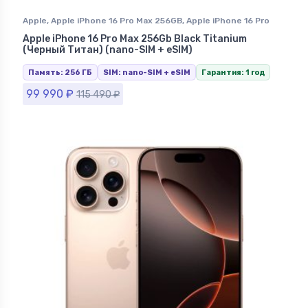
Apple
,
Apple iPhone 16 Pro Max 256GB
,
Apple iPhone 16 Pro
Max Black Titanium (Черный Титан)
,
iPhone 16 Pro Max
,
Apple iPhone 16 Pro Max 256Gb Black Titanium
iPhone в Ставрополе
(Черный Титан) (nano-SIM + eSIM)
Память: 256 ГБ
SIM: nano-SIM + eSIM
Гарантия: 1 год
99 990
₽
115 490
₽