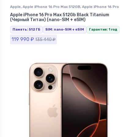
Apple
,
Apple iPhone 16 Pro Max 512GB
,
Apple iPhone 16 Pro
Max Black Titanium (Черный Титан)
,
iPhone 16 Pro Max
,
Apple iPhone 16 Pro Max 512Gb Black Titanium
iPhone в Ставрополе
(Черный Титан) (nano-SIM + eSIM)
Память: 512 ГБ
SIM: nano-SIM + eSIM
Гарантия: 1 год
119 990
₽
135 440
₽