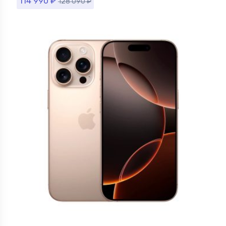
114 990
₽
128 090
₽