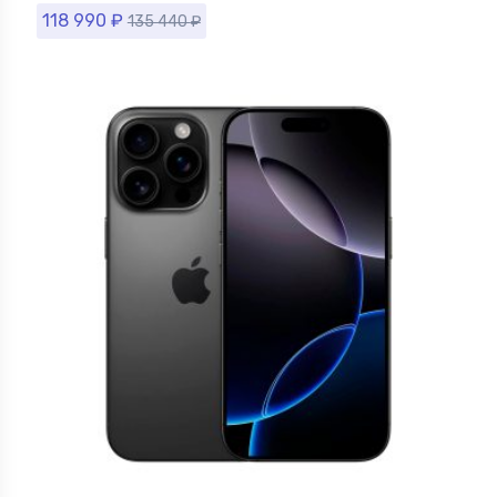
118 990
₽
135 440
₽