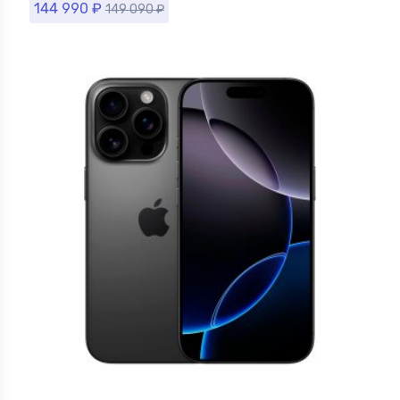
144 990
₽
149 090
₽