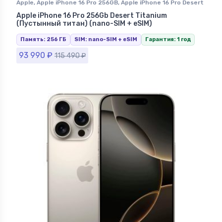
Apple
,
Apple iPhone 16 Pro 256GB
,
Apple iPhone 16 Pro Desert
Titanium (Песчаный Титан)
,
iPhone 16 Pro
,
iPhone в
Apple iPhone 16 Pro 256Gb Desert Titanium
Ставрополе
(Пустынный титан) (nano-SIM + eSIM)
Память: 256 ГБ
SIM: nano-SIM + eSIM
Гарантия: 1 год
93 990
₽
115 490
₽