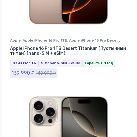
Apple
,
Apple iPhone 16 Pro 1TB
,
Apple iPhone 16 Pro Desert
Titanium (Песчаный Титан)
,
iPhone 16 Pro
,
iPhone в
Apple iPhone 16 Pro 1TB Desert Titanium (Пустынный
Ставрополе
титан) (nano-SIM + eSIM)
Память: 1 ТБ
SIM: nano-SIM + eSIM
Гарантия: 1 год
139 990
₽
149 090
₽