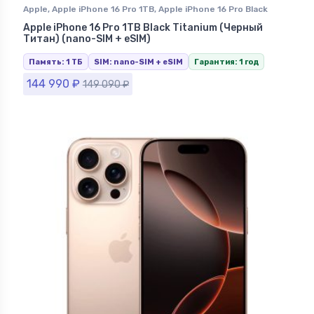
Apple
,
Apple iPhone 16 Pro 1TB
,
Apple iPhone 16 Pro Black
Titanium (Черный Титан)
,
iPhone 16 Pro
,
iPhone в
Apple iPhone 16 Pro 1TB Black Titanium (Черный
Ставрополе
Титан) (nano-SIM + eSIM)
Память: 1 ТБ
SIM: nano-SIM + eSIM
Гарантия: 1 год
144 990
₽
149 090
₽