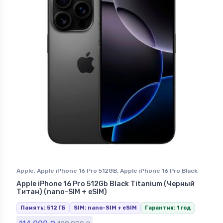
Apple
,
Apple iPhone 16 Pro 512GB
,
Apple iPhone 16 Pro Black
Titanium (Черный Титан)
,
iPhone 16 Pro
,
iPhone в
Apple iPhone 16 Pro 512Gb Black Titanium (Черный
Ставрополе
Титан) (nano-SIM + eSIM)
Память: 512 ГБ
SIM: nano-SIM + eSIM
Гарантия: 1 год