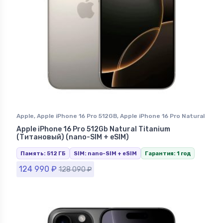
Apple
,
Apple iPhone 16 Pro 512GB
,
Apple iPhone 16 Pro Natural
Titanium (Натуральный Титан)
,
iPhone 16 Pro
,
iPhone в
Apple iPhone 16 Pro 512Gb Natural Titanium
Ставрополе
(Титановый) (nano-SIM + eSIM)
Память: 512 ГБ
SIM: nano-SIM + eSIM
Гарантия: 1 год
124 990
₽
128 090
₽