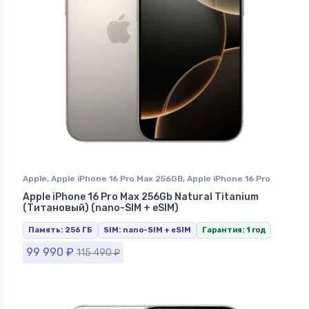
Apple
,
Apple iPhone 16 Pro Max 256GB
,
Apple iPhone 16 Pro
Max Natural Titanium (Натуральный Титан)
,
iPhone 16 Pro
Apple iPhone 16 Pro Max 256Gb Natural Titanium
Max
,
iPhone в Ставрополе
(Титановый) (nano-SIM + eSIM)
Память: 256 ГБ
SIM: nano-SIM + eSIM
Гарантия: 1 год
99 990
₽
115 490
₽