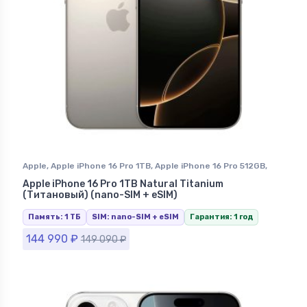
Apple
,
Apple iPhone 16 Pro 1TB
,
Apple iPhone 16 Pro 512GB
,
Apple iPhone 16 Pro Natural Titanium (Натуральный Титан)
,
Apple iPhone 16 Pro 1TB Natural Titanium
iPhone 16 Pro
,
iPhone в Ставрополе
(Титановый) (nano-SIM + eSIM)
Память: 1 ТБ
SIM: nano-SIM + eSIM
Гарантия: 1 год
144 990
₽
149 090
₽