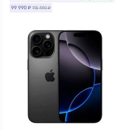
99 990
₽
115 490
₽