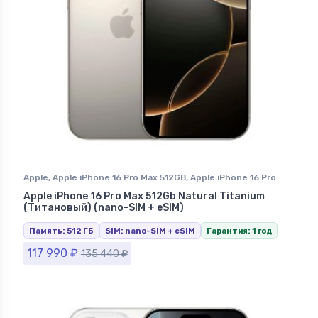
Apple
,
Apple iPhone 16 Pro Max 512GB
,
Apple iPhone 16 Pro
Max Natural Titanium (Натуральный Титан)
,
iPhone 16 Pro
Apple iPhone 16 Pro Max 512Gb Natural Titanium
Max
,
iPhone в Ставрополе
(Титановый) (nano-SIM + eSIM)
Память: 512 ГБ
SIM: nano-SIM + eSIM
Гарантия: 1 год
117 990
₽
135 440
₽