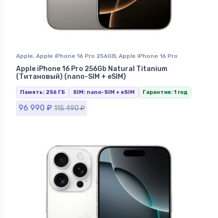
Apple
,
Apple iPhone 16 Pro 256GB
,
Apple iPhone 16 Pro
Natural Titanium (Натуральный Титан)
,
iPhone 16 Pro
,
Apple iPhone 16 Pro 256Gb Natural Titanium
iPhone в Ставрополе
(Титановый) (nano-SIM + eSIM)
Память: 256 ГБ
SIM: nano-SIM + eSIM
Гарантия: 1 год
96 990
₽
115 490
₽