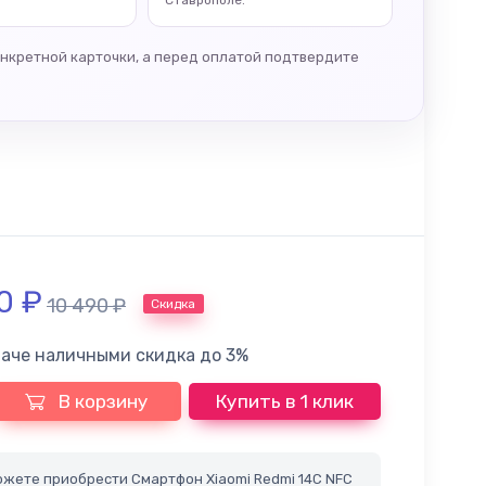
Ставрополе.
онкретной карточки, а перед оплатой подтвердите
00
₽
10 490
₽
Скидка
лаче наличными скидка до 3%
В корзину
Купить в 1 клик
жете приобрести Смартфон Xiaomi Redmi 14C NFC