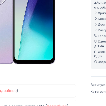
4/128G
способ
Ориги
Беско
Досту
Расср
Теле
Самов
д. 131А
Доста
СДЭК
Задат
Артикул:
одробнее
)
Категори