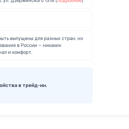
ь, ул. Дзержинского 131А (
подробнее
)
быть выпущены для разных стран, но
ования в России — никаких
нал и комфорт.
ойства в трейд-ин.