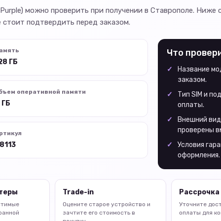
Purple) можно проверить при получении в Ставрополе. Ниже 
 стоит подтвердить перед заказом.
амять
Что провер
28 ГБ
Название мод
заказом.
бъем оперативной памяти
Тип SIM и п
 ГБ
оплаты.
Внешний вид
проверены в
ртикул
8113
Условия гара
оформления.
птеры
Trade-in
Рассрочка 
стимые
Оцените старое устройство и
Уточните дос
ранной
зачтите его стоимость в
оплаты для ко