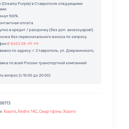
b (Dreamy Purple) в Ставрополе следующими
ами:
нал 100%.
нтактная оплата.
пно в кредит / рассрочку (без доп. аксессуаров!).
очка без первоначального взноса по запросу.
фон:
8 8652 58-99-99
ывоз по адресу: г. Ставрополь, ул. Дзержинского,
вка по всей России транспортной компанией
ь вопрос (с 10:00 до 20:00)
88113
и:
Xiaomi
,
Redmi 14C
,
Смартфоны Xiaomi