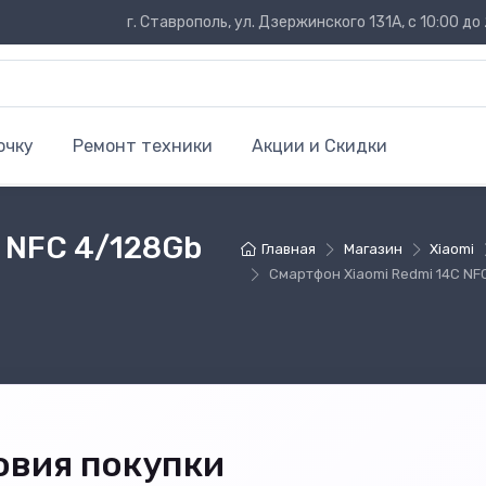
г. Ставрополь, ул. Дзержинского 131А, с 10:00 до 
очку
Ремонт техники
Акции и Скидки
 NFC 4/128Gb
Главная
Магазин
Xiaomi
Смартфон Xiaomi Redmi 14C NFC
овия покупки