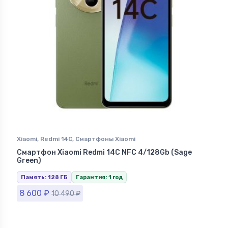
Xiaomi
,
Redmi 14C
,
Смартфоны Xiaomi
Смартфон Xiaomi Redmi 14C NFC 4/128Gb (Sage
Green)
Память: 128 ГБ
Гарантия: 1 год
8 600
₽
10 490
₽