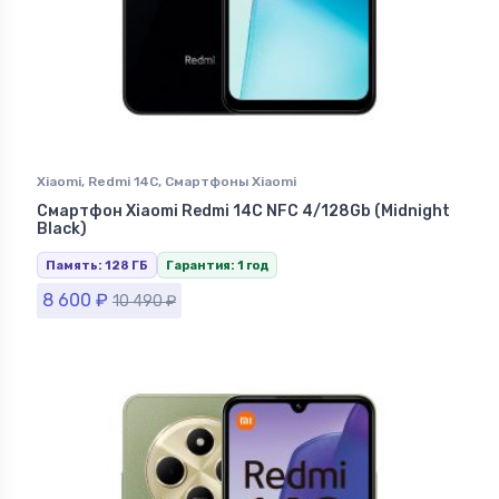
Xiaomi
,
Redmi 14C
,
Смартфоны Xiaomi
Смартфон Xiaomi Redmi 14C NFC 4/128Gb (Midnight
Black)
Память: 128 ГБ
Гарантия: 1 год
8 600
₽
10 490
₽