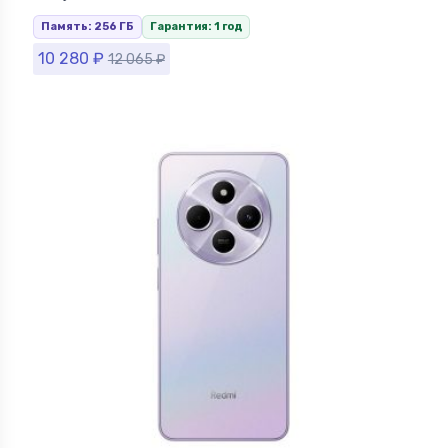
Память: 256 ГБ
Гарантия: 1 год
10 280
₽
12 065
₽