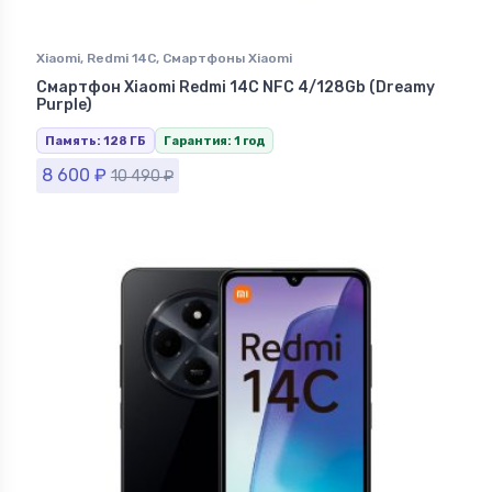
Xiaomi
,
Redmi 14C
,
Смартфоны Xiaomi
Смартфон Xiaomi Redmi 14C NFC 4/128Gb (Dreamy
Purple)
Память: 128 ГБ
Гарантия: 1 год
8 600
₽
10 490
₽