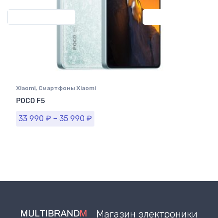
Previous
Next
Xiaomi
,
Смартфоны Xiaomi
POCO F5
33 990
₽
–
35 990
₽
Магазин электроники