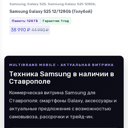
Samsung
,
Galaxy S25
,
Samsung Galaxy S25 128Gb
,
Смартфоны Samsung в Ставрополе
Samsung Galaxy S25 12/128Gb (Голубой)
Память: 128 ГБ
Гарантия: 1 год
38 990
₽
44 990
₽
MULTIBRAND MOBILE · АКТУАЛЬНАЯ ВИТРИНА
Техника Samsung в наличии в
Ставрополе
Коммерческая витрина Samsung для
Ставрополя: смартфоны Galaxy, аксессуары и
актуальные предложения с возможностью
самовывоза, рассрочки и трейд-ин.