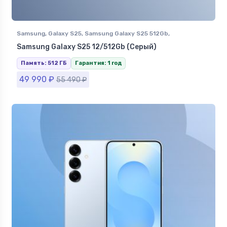
Samsung
,
Galaxy S25
,
Samsung Galaxy S25 512Gb
,
Смартфоны Samsung в Ставрополе
Samsung Galaxy S25 12/512Gb (Серый)
Память: 512 ГБ
Гарантия: 1 год
49 990
₽
55 490
₽