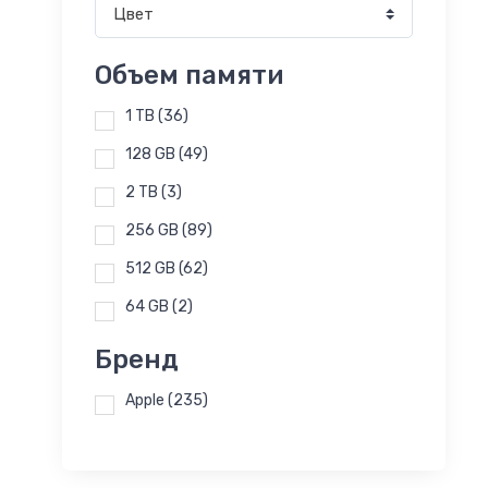
Цвет
Объем памяти
1 TB
(36)
128 GB
(49)
2 TB
(3)
256 GB
(89)
512 GB
(62)
64 GB
(2)
Бренд
Apple
(235)