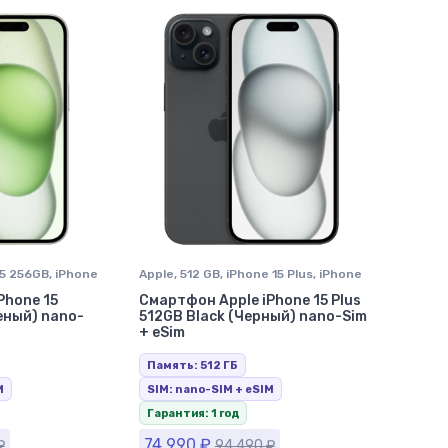
15 256GB
,
iPhone
Apple
,
512 GB
,
iPhone 15 Plus
,
iPhone
оле
в Ставрополе
Phone 15
Смартфон Apple iPhone 15 Plus
еный) nano-
512GB Black (Черный) nano-Sim
+ eSim
Память: 512 ГБ
M
SIM: nano-SIM + eSIM
Гарантия: 1 год
74 990
₽
₽
94 490
₽