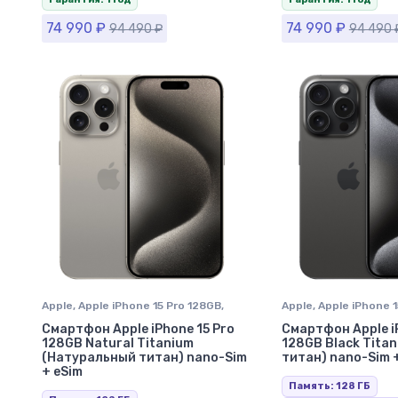
74 990
₽
74 990
₽
94 490
₽
94 490
Apple
,
Apple iPhone 15 Pro 128GB
,
Apple
,
Apple iPhone 
iPhone 15 Pro
,
iPhone в Ставрополе
iPhone 15 Pro
,
iPhone
Смартфон Apple iPhone 15 Pro
Смартфон Apple i
128GB Natural Titanium
128GB Black Tita
(Натуральный титан) nano-Sim
титан) nano-Sim 
+ eSim
Память: 128 ГБ