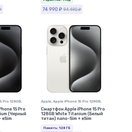
74 990
₽
₽
94 490
₽
15 Pro 128GB
,
Apple
,
Apple iPhone 15 Pro 128GB
,
 в Ставрополе
iPhone 15 Pro
,
iPhone в Ставрополе
Phone 15 Pro
Смартфон Apple iPhone 15 Pro
nium (Черный
128GB White Titanium (Белый
+ eSim
титан) nano-Sim + eSim
Память: 128 ГБ