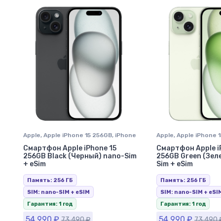
Apple
,
Apple iPhone 15 256GB
,
iPhone
Apple
,
Apple iPhone 
15
,
iPhone в Ставрополе
15
,
iPhone в Ставроп
Смартфон Apple iPhone 15
Смартфон Apple i
256GB Black (Черный) nano-Sim
256GB Green (Зел
+ eSim
Sim + eSim
Память: 256 ГБ
Память: 256 ГБ
SIM: nano-SIM + eSIM
SIM: nano-SIM + eSI
Гарантия: 1 год
Гарантия: 1 год
54 990
₽
54 990
₽
73 490
₽
73 490