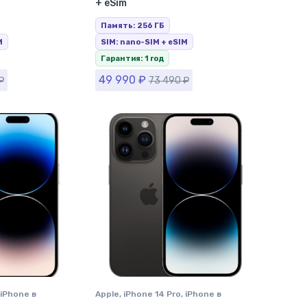
+ eSim
Память: 256 ГБ
M
SIM: nano-SIM + eSIM
Гарантия: 1 год
49 990
₽
₽
73 490
₽
iPhone в
Apple
,
iPhone 14 Pro
,
iPhone в
Ставрополе