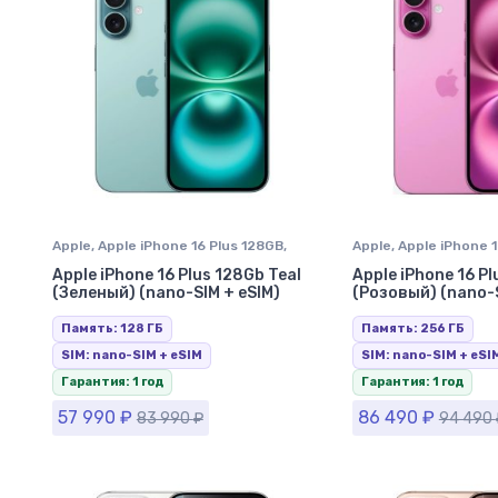
Apple
,
Apple iPhone 16 Plus 128GB
,
Apple
,
Apple iPhone 
iPhone 16 Plus
,
iPhone в Ставрополе
iPhone 16 Plus
,
iPhon
Apple iPhone 16 Plus 128Gb Teal
Apple iPhone 16 Pl
(Зеленый) (nano-SIM + eSIM)
(Розовый) (nano-S
Память: 128 ГБ
Память: 256 ГБ
SIM: nano-SIM + eSIM
SIM: nano-SIM + eSI
Гарантия: 1 год
Гарантия: 1 год
57 990
₽
86 490
₽
83 990
₽
94 490