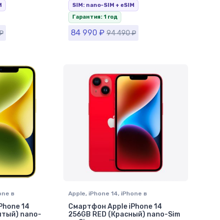
M
SIM: nano-SIM + eSIM
Гарантия: 1 год
84 990
₽
₽
94 490
₽
one в
Apple
,
iPhone 14
,
iPhone в
Ставрополе
Phone 14
Смартфон Apple iPhone 14
лтый) nano-
256GB RED (Красный) nano-Sim