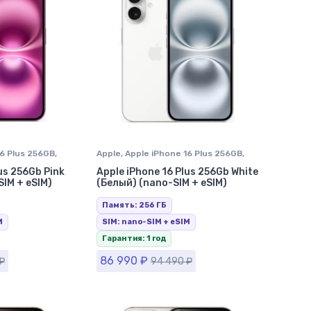
16 Plus 256GB
,
Apple
,
Apple iPhone 16 Plus 256GB
,
e в Ставрополе
iPhone 16 Plus
,
iPhone в Ставрополе
us 256Gb Pink
Apple iPhone 16 Plus 256Gb White
IM + eSIM)
(Белый) (nano-SIM + eSIM)
Память: 256 ГБ
M
SIM: nano-SIM + eSIM
Гарантия: 1 год
86 990
₽
₽
94 490
₽