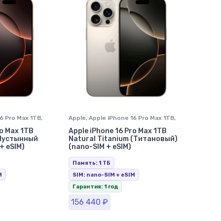
6 Pro Max 1TB
,
Apple
,
Apple iPhone 16 Pro Max 1TB
,
hone в
Apple iPhone 16 Pro Max Natural
ro Max 1TB
Apple iPhone 16 Pro Max 1TB
Titanium (Натуральный Титан)
,
(Пустынный
Natural Titanium (Титановый)
iPhone 16 Pro Max
,
iPhone в
+ eSIM)
(nano-SIM + eSIM)
Ставрополе
Память: 1 ТБ
M
SIM: nano-SIM + eSIM
Гарантия: 1 год
156 440
₽