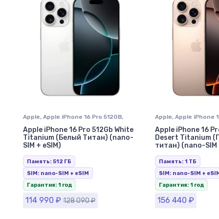
Apple
,
Apple iPhone 16 Pro 512GB
,
Apple
,
Apple iPhone 1
iPhone 16 Pro
,
iPhone в Ставрополе
iPhone 16 Pro Max
,
iP
Apple iPhone 16 Pro 512Gb White
Apple iPhone 16 P
Ставрополе
Titanium (Белый Титан) (nano-
Desert Titanium 
SIM + eSIM)
титан) (nano-SIM 
Память: 512 ГБ
Память: 1 ТБ
SIM: nano-SIM + eSIM
SIM: nano-SIM + eSI
Гарантия: 1 год
Гарантия: 1 год
114 990
₽
156 440
₽
128 090
₽