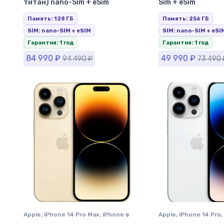
титан) nano-Sim + eSim
Sim + eSim
Память: 128 ГБ
Память: 256 ГБ
SIM: nano-SIM + eSIM
SIM: nano-SIM + eSI
Гарантия: 1 год
Гарантия: 1 год
84 990
₽
49 990
₽
94 490
₽
73 490
Apple
,
iPhone 14 Pro Max
,
iPhone в
Apple
,
iPhone 14 Pro
,
Ставрополе
Ставрополе