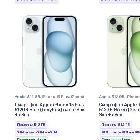
Apple
,
512 GB
,
iPhone 15 Plus
,
iPhone
Apple
,
512 GB
,
iPhone 
в Ставрополе
в Ставрополе
Смартфон Apple iPhone 15 Plus
Смартфон Apple iP
512GB Blue (Голубой) nano-Sim
512GB Green (Зел
+ eSim
Sim + eSim
Память: 512 ГБ
Память: 512 ГБ
SIM: nano-SIM + eSIM
SIM: nano-SIM + eSI
Гарантия: 1 год
Гарантия: 1 год