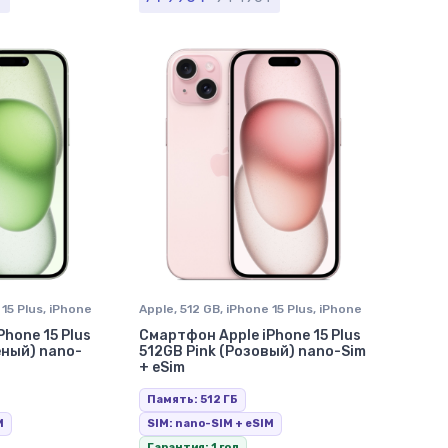
15 Plus
,
iPhone
Apple
,
512 GB
,
iPhone 15 Plus
,
iPhone
в Ставрополе
hone 15 Plus
Смартфон Apple iPhone 15 Plus
еный) nano-
512GB Pink (Розовый) nano-Sim
+ eSim
Память: 512 ГБ
M
SIM: nano-SIM + eSIM
Гарантия: 1 год