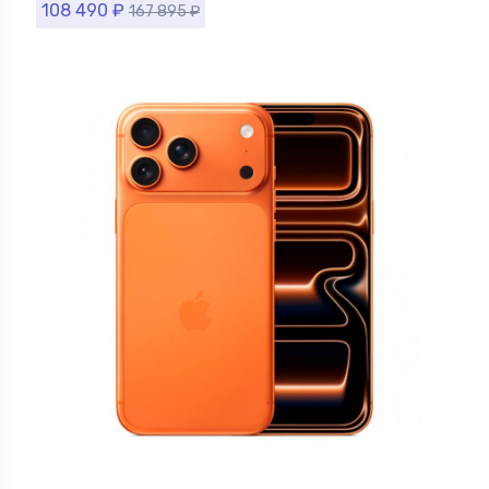
108 490
₽
167 895
₽