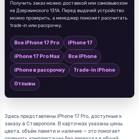
Получить заказ можно доставкой или самовывозом
на Дзержинского 131А. Перед выдачей устройство
можно проверить, а менеджер поможет рассчитать
trade-in или рассрочку.
Все iPhone 17 Pro
iPhone 17
iPhone 17 Pro Max
Все iPhone
iPhone в рассрочку
Trade-in iPhone
Отзывы
Здесь представлены iPhone 17 Pro, доступные к
заказу в Ставрополе. В карточках указаны цены,
цвета, объём памяти и наличие — это помогает
сравнить комплектации без перехода в общий