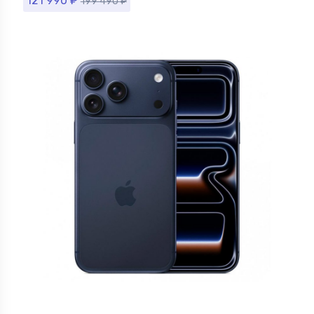
121 990
₽
199 490
₽