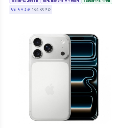
Память: 256 ГБ
SIM: nano-SIM + eSIM
Гарантия: 1 год
96 990
₽
134 399
₽