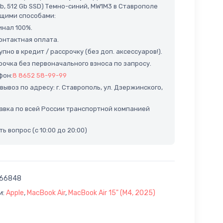
Gb, 512 Gb SSD) Темно-синий, MW1M3 в Ставрополе
щими способами:
нал 100%.
нтактная оплата.
пно в кредит / рассрочку (без доп. аксессуаров!).
очка без первоначального взноса по запросу.
фон:
8 8652 58-99-99
ывоз по адресу: г. Ставрополь, ул. Дзержинского,
вка по всей России транспортной компанией
ь вопрос (с 10:00 до 20:00)
66848
и:
Apple
,
MacBook Air
,
MacBook Air 15" (M4, 2025)