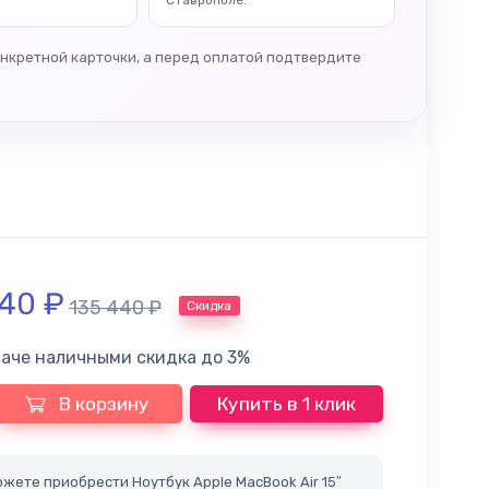
Ставрополе.
онкретной карточки, а перед оплатой подтвердите
240
₽
135 440
₽
Скидка
лаче наличными скидка до 3%
В корзину
Купить в 1 клик
жете приобрести Ноутбук Apple MacBook Air 15″