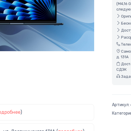
(M4,16 
следую
Ориги
Беско
Досту
Расср
Теле
Самов
д. 131А
Доста
СДЭК
Задат
Артикул:
одробнее
)
Категори