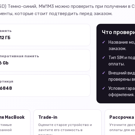
b SSD) Темно-синий, MW1M3 можно проверить при получении в 
менты, которые стоит подтвердить перед заказом.
амять
Что провер
12 ГБ
Название мод
заказом.
перативная память
Тип SIM и п
6 Gb
оплаты.
Внешний вид
проверены в
ртикул
6848
Условия гара
оформления.
ля MacBook
Trade-in
Рассрочка 
стимые
Оцените старое устройство и
Уточните дос
ранной
зачтите его стоимость в
оплаты для ко