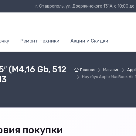
г. Ставрополь, ул. Дзержинского 131А, с 10:00 до 
очку
Ремонт техники
Акции и Скидки
″ (M4,16 Gb, 512
Главная
Магазин
App
M3
Ноутбук Apple MacBook Air 
овия покупки