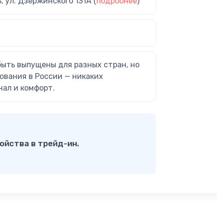
ь, ул. Дзержинского 131А (
подробнее
)
быть выпущены для разных стран, но
ования в России — никаких
нал и комфорт.
ойства в трейд-ин.