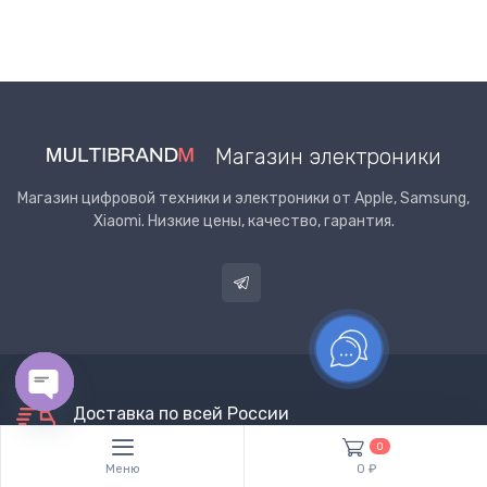
Магазин электроники
Магазин цифровой техники и электроники от Apple, Samsung,
Xiaomi. Низкие цены, качество, гарантия.
Доставка по всей России
Open chaty
Наши курьеры привезут товар по адресу и примут
0
оплату.
Меню
0 ₽