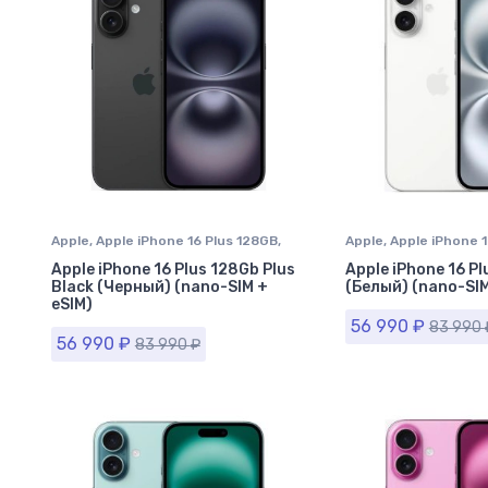
Apple
,
Apple iPhone 16 Plus 128GB
,
Apple
,
Apple iPhone 1
iPhone 16 Plus
,
iPhone в Ставрополе
iPhone 16 Plus
,
iPhon
Apple iPhone 16 Plus 128Gb Plus
Apple iPhone 16 P
Black (Черный) (nano-SIM +
(Белый) (nano-SIM
eSIM)
56 990
₽
83 990
56 990
₽
83 990
₽