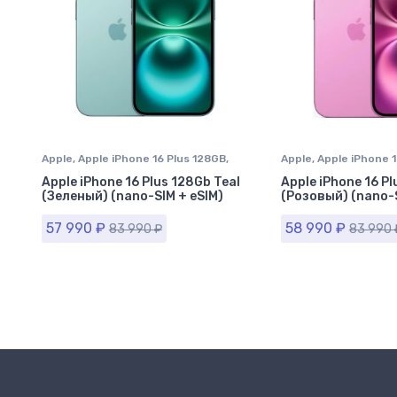
Apple
,
Apple iPhone 16 Plus 128GB
,
Apple
,
Apple iPhone 1
iPhone 16 Plus
,
iPhone в Ставрополе
iPhone 16 Plus
,
iPhon
Apple iPhone 16 Plus 128Gb Teal
Apple iPhone 16 Pl
(Зеленый) (nano-SIM + eSIM)
(Розовый) (nano-S
57 990
₽
58 990
₽
83 990
₽
83 990