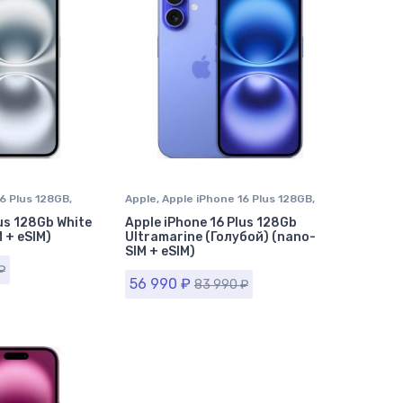
6 Plus 128GB
,
Apple
,
Apple iPhone 16 Plus 128GB
,
e в Ставрополе
iPhone 16 Plus
,
iPhone в Ставрополе
lus 128Gb White
Apple iPhone 16 Plus 128Gb
 + eSIM)
Ultramarine (Голубой) (nano-
SIM + eSIM)
₽
56 990
₽
83 990
₽