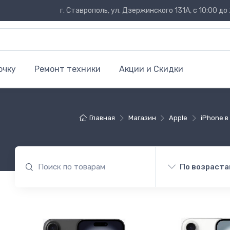
г. Ставрополь, ул. Дзержинского 131А, с 10:00 до 
очку
Ремонт техники
Акции и Скидки
Главная
Магазин
Apple
iPhone 
По возраста