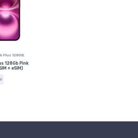
6 Plus 128GB
,
e в Ставрополе
us 128Gb Pink
IM + eSIM)
₽