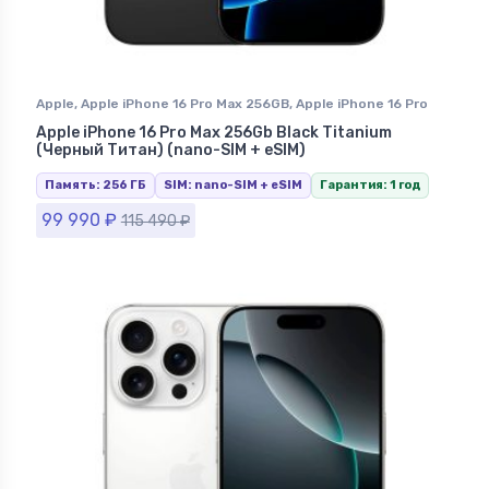
Apple
,
Apple iPhone 16 Pro Max 256GB
,
Apple iPhone 16 Pro
Max Black Titanium (Черный Титан)
,
iPhone 16 Pro Max
,
Apple iPhone 16 Pro Max 256Gb Black Titanium
iPhone в Ставрополе
(Черный Титан) (nano-SIM + eSIM)
Память: 256 ГБ
SIM: nano-SIM + eSIM
Гарантия: 1 год
99 990
₽
115 490
₽