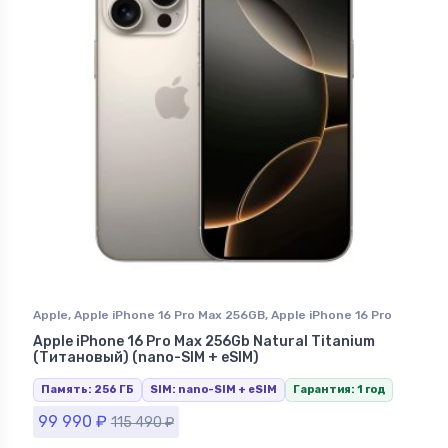
Apple
,
Apple iPhone 16 Pro Max 256GB
,
Apple iPhone 16 Pro
Max Natural Titanium (Натуральный Титан)
,
iPhone 16 Pro
Apple iPhone 16 Pro Max 256Gb Natural Titanium
Max
,
iPhone в Ставрополе
(Титановый) (nano-SIM + eSIM)
Память: 256 ГБ
SIM: nano-SIM + eSIM
Гарантия: 1 год
99 990
₽
115 490
₽