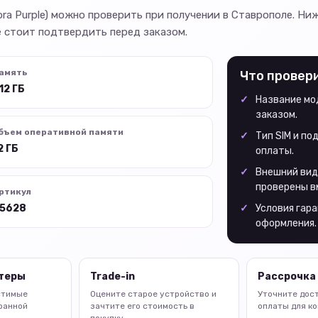
rora Purple) можно проверить при получении в Ставрополе. Ни
 стоит подтвердить перед заказом.
амять
Что провер
12 ГБ
Название мод
заказом.
бъем оперативной памяти
Тип SIM и п
2 ГБ
оплаты.
Внешний вид
проверены в
ртикул
5628
Условия гара
оформления.
птеры
Trade-in
Рассрочка 
стимые
Оцените старое устройство и
Уточните дос
ранной
зачтите его стоимость в
оплаты для ко