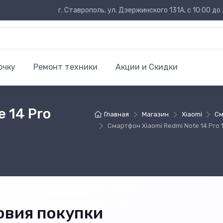
г. Ставрополь, ул. Дзержинского 131А, с 10:00 до 
очку
Ремонт техники
Акции и Скидки
 14 Pro
Главная
Магазин
Xiaomi
См
Смартфон Xiaomi Redmi Note 14 Pro 1
овия покупки