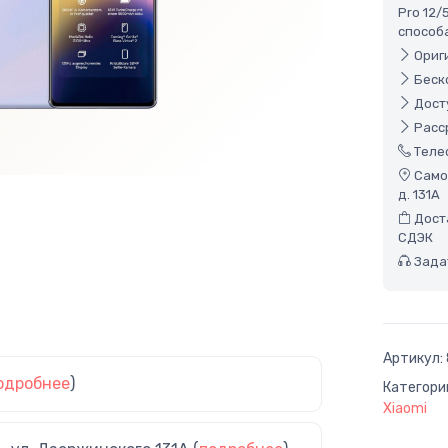
Pro 12/
способ
Ориги
Беско
Досту
Расср
Теле
Самов
д. 131А
Доста
СДЭК
Задат
Артикул:
одробнее
)
Категори
Xiaomi