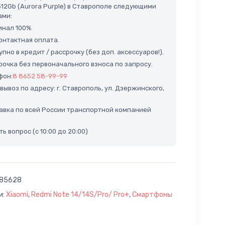
512Gb (Aurora Purple) в Ставрополе следующими
ами:
нал 100%.
нтактная оплата.
пно в кредит / рассрочку (без доп. аксессуаров!).
очка без первоначального взноса по запросу.
фон:
8 8652 58-99-99
ывоз по адресу: г. Ставрополь, ул. Дзержинского,
вка по всей России транспортной компанией
ь вопрос (с 10:00 до 20:00)
85628
и:
Xiaomi
,
Redmi Note 14/14S/Pro/ Pro+
,
Смартфоны