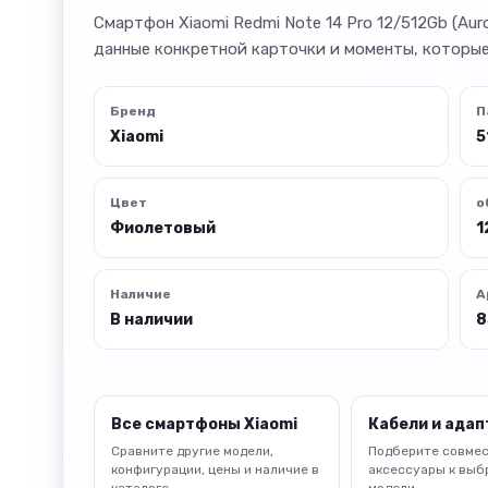
Смартфон Xiaomi Redmi Note 14 Pro 12/512Gb (Au
данные конкретной карточки и моменты, которые
Бренд
П
Xiaomi
5
Цвет
о
Фиолетовый
1
Наличие
А
В наличии
8
Все смартфоны Xiaomi
Кабели и ада
Сравните другие модели,
Подберите совме
конфигурации, цены и наличие в
аксессуары к выб