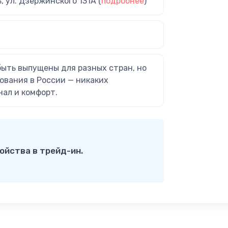
ь, ул. Дзержинского 131А (
подробнее
)
быть выпущены для разных стран, но
ования в России — никаких
нал и комфорт.
ойства в трейд-ин.