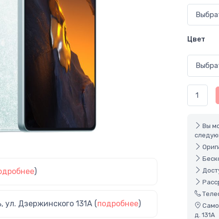
Цвет
Вы м
следую
Ориги
Беско
одробнее
)
Досту
Расср
Теле
ь, ул. Дзержинского 131А (
подробнее
)
Самов
д. 131А