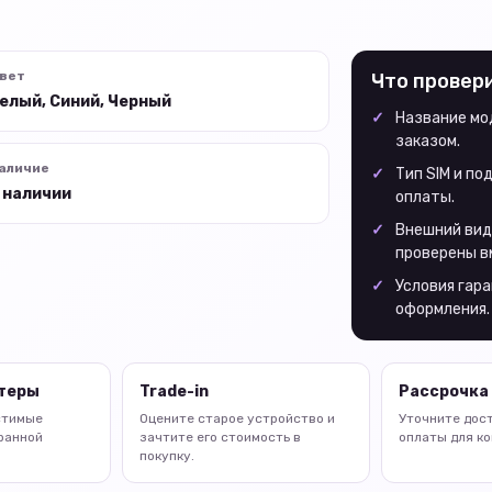
вет
Что провер
елый, Синий, Черный
Название мод
заказом.
аличие
Тип SIM и п
 наличии
оплаты.
Внешний вид
проверены в
Условия гара
оформления.
птеры
Trade-in
Рассрочка 
стимые
Оцените старое устройство и
Уточните дос
ранной
зачтите его стоимость в
оплаты для ко
покупку.