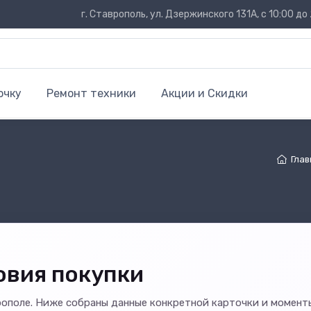
г. Ставрополь, ул. Дзержинского 131А, с 10:00 до 
очку
Ремонт техники
Акции и Скидки
Глав
овия покупки
рополе. Ниже собраны данные конкретной карточки и момент