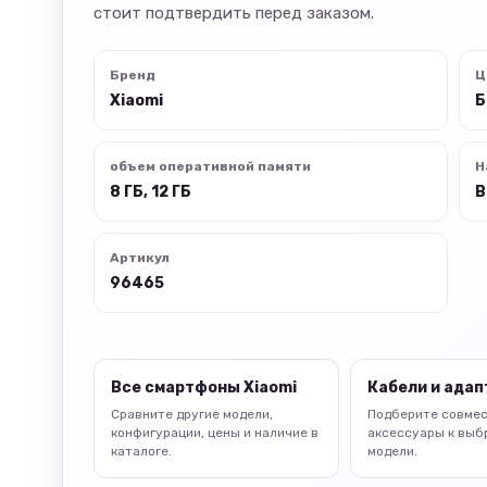
стоит подтвердить перед заказом.
Бренд
Ц
Xiaomi
Б
объем оперативной памяти
Н
8 ГБ, 12 ГБ
В
Артикул
96465
Все смартфоны Xiaomi
Кабели и ада
Сравните другие модели,
Подберите совме
конфигурации, цены и наличие в
аксессуары к выб
каталоге.
модели.