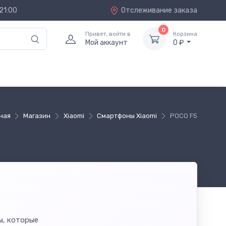
21:00
Отслеживание заказа
0
Привет, войти в
Корзина
Мой аккаунт
0 ₽
ная
Магазин
Xiaomi
Смартфоны Xiaomi
POCO F5
ы, которые