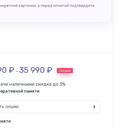
онкретной карточки, а перед оплатой подтвердите
90
₽
35 990
₽
Скидка
–
лаче наличными скидка до 3%
перативной памяти
амяти