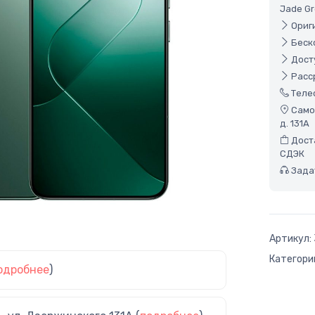
Jade G
Ориги
Беско
Досту
Расср
Теле
Самов
д. 131А
Доста
СДЭК
Задат
Артикул:
Категори
одробнее
)