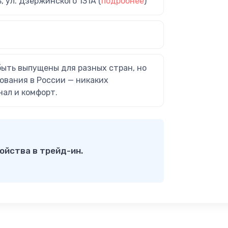
ь, ул. Дзержинского 131А (
подробнее
)
быть выпущены для разных стран, но
ования в России — никаких
нал и комфорт.
ойства в трейд-ин.