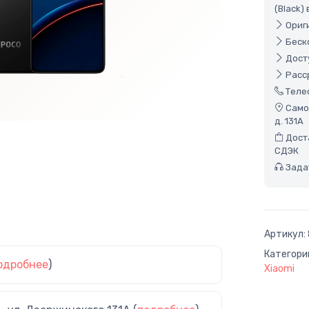
(Black)
Ориги
Беско
Досту
Расср
Теле
Самов
д. 131А
Доста
СДЭК
Задат
Артикул:
Категори
одробнее
)
Xiaomi