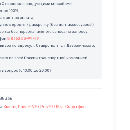
 в Ставрополе следующими способами:
нал 100%.
нтактная оплата.
пно в кредит / рассрочку (без доп. аксессуаров!).
очка без первоначального взноса по запросу.
фон:
8 8652 58-99-99
ывоз по адресу: г. Ставрополь, ул. Дзержинского,
вка по всей России транспортной компанией
ь вопрос (с 10:00 до 20:00)
88338
и:
Xiaomi
,
Poco F7/F7 Pro/F7 Ultra
,
Смартфоны