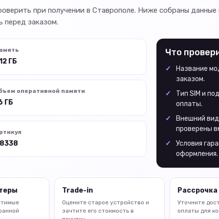
проверить при получении в Ставрополе. Ниже собраны данные
 перед заказом.
амять
Что провер
12 ГБ
Название мод
заказом.
бъем оперативной памяти
Тип SIM и п
6 ГБ
оплаты.
Внешний вид
проверены в
ртикул
8338
Условия гара
оформления.
птеры
Trade-in
Рассрочка 
стимые
Оцените старое устройство и
Уточните дос
ранной
зачтите его стоимость в
оплаты для ко