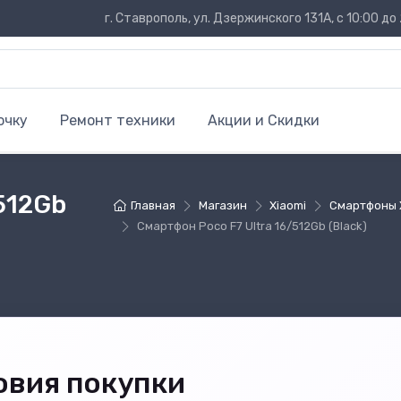
г. Ставрополь, ул. Дзержинского 131А, с 10:00 до 
очку
Ремонт техники
Акции и Скидки
512Gb
Главная
Магазин
Xiaomi
Смартфоны 
Смартфон Poco F7 Ultra 16/512Gb (Black)
овия покупки