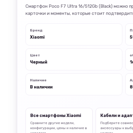
Смартфон Poco F7 Ultra 16/512Gb (Black) можно 
карточки и моменты, которые стоит подтвердить
Бренд
П
Xiaomi
5
Цвет
о
Черный
1
Наличие
А
В наличии
8
Все смартфоны Xiaomi
Кабели и ада
Сравните другие модели,
Подберите совме
конфигурации, цены и наличие в
аксессуары к выб