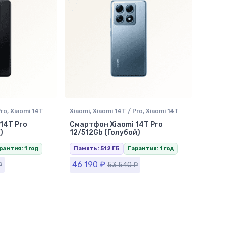
Pro
,
Xiaomi 14T
Xiaomi
,
Xiaomi 14T / Pro
,
Xiaomi 14T
ы Xiaomi
Pro 512Gb
,
Смартфоны Xiaomi
14T Pro
Смартфон Xiaomi 14T Pro
)
12/512Gb (Голубой)
рантия: 1 год
Память: 512 ГБ
Гарантия: 1 год
46 190
₽
₽
53 540
₽