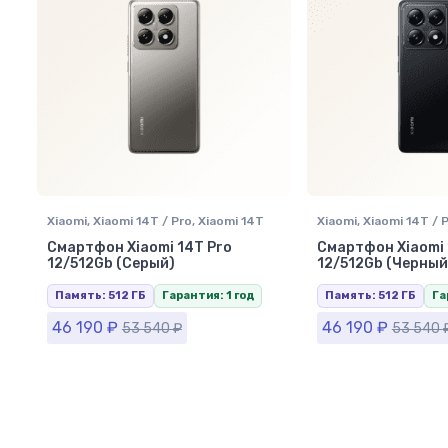
Xiaomi
,
Xiaomi 14T / Pro
,
Xiaomi 14T
Xiaomi
,
Xiaomi 14T / 
Pro 512Gb
,
Смартфоны Xiaomi
Pro 512Gb
,
Смартфон
Смартфон Xiaomi 14T Pro
Смартфон Xiaomi 
12/512Gb (Серый)
12/512Gb (Черный
Память: 512 ГБ
Гарантия: 1 год
Память: 512 ГБ
Га
46 190
₽
46 190
₽
53 540
₽
53 540