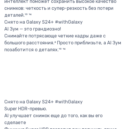
интеллект поможет сохранить высокое качество
снимков: четкость и супер-резкость без потери
деталей.¹³ ¹⁴
Снято на Galaxy S24+ #withGalaxy
AI Зум — это грандиозно!
Снимайте потрясающе четкие кадры даже с
большого расстояния.⁶ Просто приблизьте, а AI Зум
позаботится о деталях.¹³ ¹⁴
Снято на Galaxy S24+ #withGalaxy
Super HDR-превью.
AI улучшает снимок еще до того, как вы его
сделаете