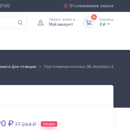
21:00
Отслеживание заказа
0
Привет, войти в
Корзина
Мой аккаунт
0 ₽
онки и Док-станции
Портативная колонка JBL Boombox 2
90
₽
77 264
₽
Скидка