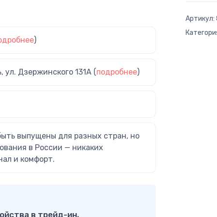
Артикул:
Категори
одробнее
)
ь, ул. Дзержинского 131А (
подробнее
)
быть выпущены для разных стран, но
ования в России — никаких
нал и комфорт.
ойства в трейд-ин.