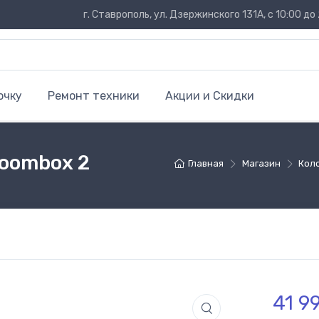
г. Ставрополь, ул. Дзержинского 131А, с 10:00 до 
очку
Ремонт техники
Акции и Скидки
Boombox 2
Главная
Магазин
Кол
41 9