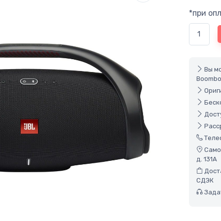
*при оп
Вы м
Boombo
Ориги
Беско
Досту
Расср
Теле
Самов
д. 131А
Доста
СДЭК
Задат