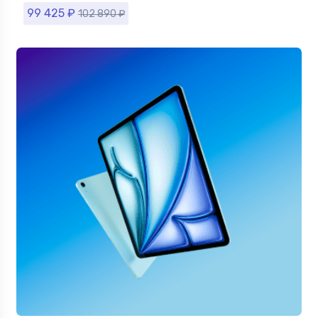
99 425
₽
102 890
₽