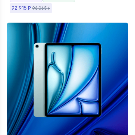
92 915
₽
96 065
₽