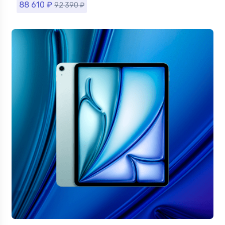
88 610
₽
92 390
₽