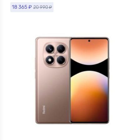
18 365
₽
20 990
₽