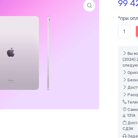
99 4
*при оп
Вы мо
(2024) 
следую
Ориги
Беско
Досту
Расср
Теле
Самов
д. 131А
Доста
СДЭК
Задат