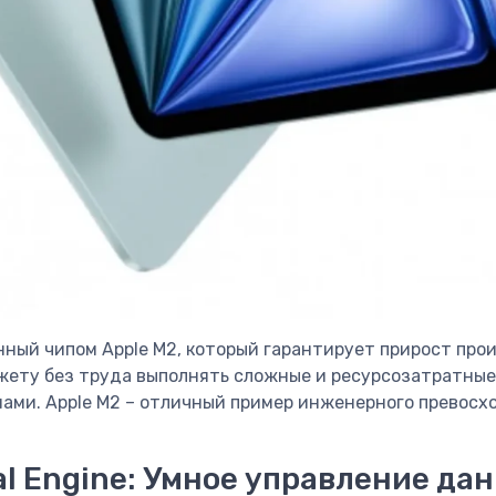
енный чипом Apple M2, который гарантирует прирост про
ету без труда выполнять сложные и ресурсозатратные
мами. Apple M2 – отличный пример инженерного превосх
al Engine: Умное управление да