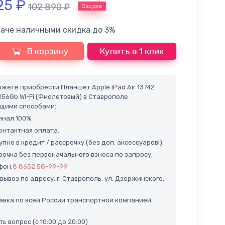
25
₽
102 890
₽
Скидка
лаче наличными скидка до 3%
В корзину
Купить в 1 клик
жете приобрести Планшет Apple iPad Air 13 M2
256Gb Wi-Fi (Фиолетовый) в Ставрополе
щими способами:
нал 100%.
нтактная оплата.
пно в кредит / рассрочку (без доп. аксессуаров!).
очка без первоначального взноса по запросу.
фон:
8 8652 58-99-99
ывоз по адресу: г. Ставрополь, ул. Дзержинского,
вка по всей России транспортной компанией
ь вопрос (с 10:00 до 20:00)