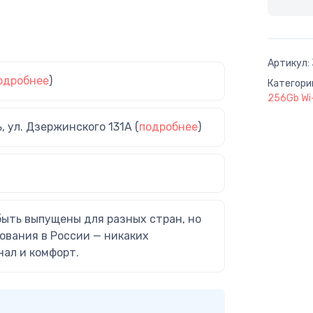
Артикул:
одробнее
)
Категори
256Gb Wi
ь, ул. Дзержинского 131А (
подробнее
)
быть выпущены для разных стран, но
ования в России — никаких
нал и комфорт.