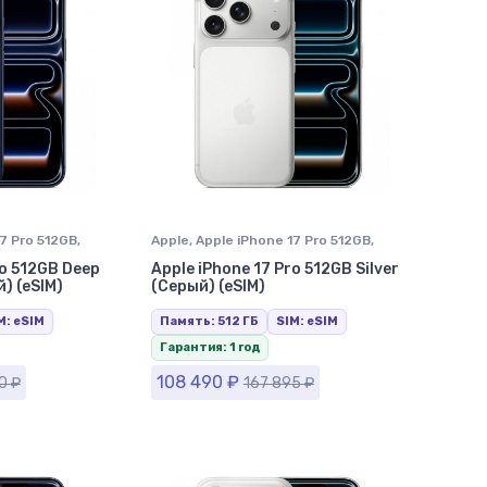
17 Pro 512GB
,
Apple
,
Apple iPhone 17 Pro 512GB
,
 в Ставрополе
iPhone 17 Pro
,
iPhone в Ставрополе
ro 512GB Deep
Apple iPhone 17 Pro 512GB Silver
) (eSIM)
(Серый) (eSIM)
M: eSIM
Память: 512 ГБ
SIM: eSIM
Гарантия: 1 год
108 490
₽
40
₽
167 895
₽