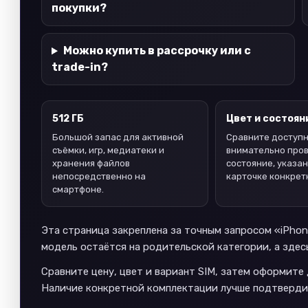
покупки?
Можно купить в рассрочку или с
trade-in?
512 ГБ
Цвет и состоян
Большой запас для активной
Сравните доступн
съёмки, игр, медиатеки и
внимательно про
хранения файлов
состояние, указан
непосредственно на
карточке конкрет
смартфоне.
Эта страница закреплена за точным запросом «iPhone
модель остаётся на родительской категории, а здес
Сравните цену, цвет и вариант SIM, затем оформите
Наличие конкретной комплектации лучше подтверди