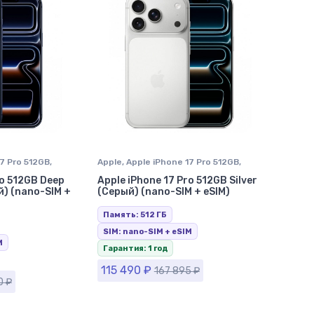
17 Pro 512GB
,
Apple
,
Apple iPhone 17 Pro 512GB
,
 в Ставрополе
iPhone 17 Pro
,
iPhone в Ставрополе
ro 512GB Deep
Apple iPhone 17 Pro 512GB Silver
й) (nano-SIM +
(Серый) (nano-SIM + eSIM)
Память: 512 ГБ
SIM: nano-SIM + eSIM
M
Гарантия: 1 год
115 490
₽
167 895
₽
0
₽