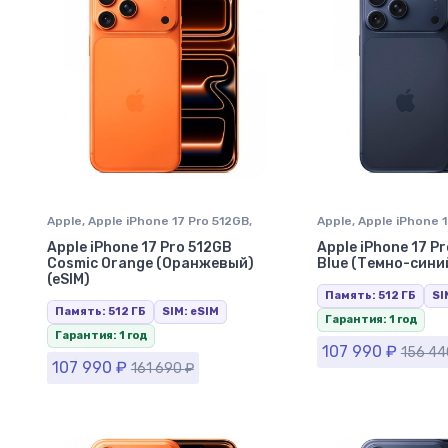
Apple
,
Apple iPhone 17 Pro 512GB
,
Apple
,
Apple iPhone 
iPhone 17 Pro
,
iPhone в Ставрополе
iPhone 17 Pro
,
iPhone
Apple iPhone 17 Pro 512GB
Apple iPhone 17 P
Cosmic Orange (Оранжевый)
Blue (Темно-синий
(eSIM)
Память: 512 ГБ
SI
Память: 512 ГБ
SIM: eSIM
Гарантия: 1 год
Гарантия: 1 год
107 990
₽
156 4
107 990
₽
161 690
₽