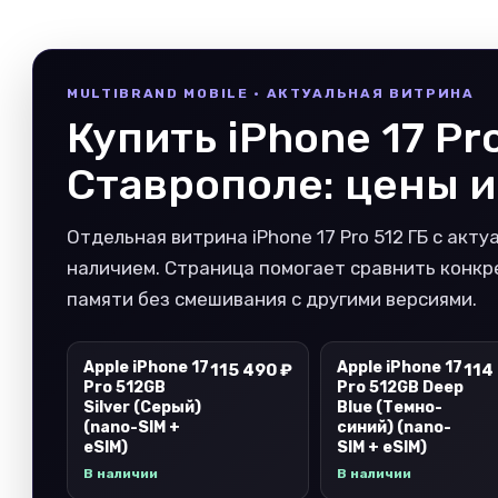
MULTIBRAND MOBILE · АКТУАЛЬНАЯ ВИТРИНА
Купить iPhone 17 Pro
Ставрополе: цены и
Отдельная витрина iPhone 17 Pro 512 ГБ с акт
наличием. Страница помогает сравнить конк
памяти без смешивания с другими версиями.
Apple iPhone 17
Apple iPhone 17
115 490 ₽
114
Pro 512GB
Pro 512GB Deep
Silver (Серый)
Blue (Темно-
(nano-SIM +
синий) (nano-
eSIM)
SIM + eSIM)
В наличии
В наличии