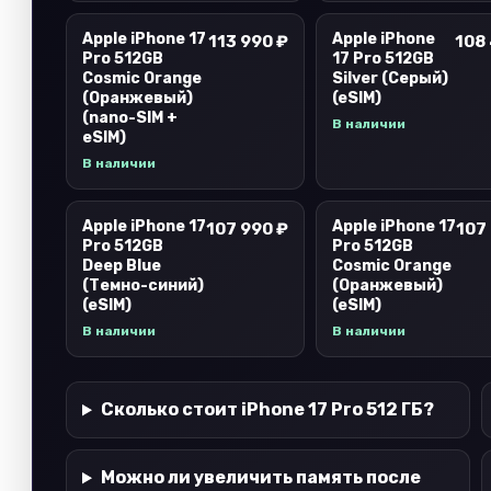
Apple iPhone 17
Apple iPhone
113 990 ₽
108
Pro 512GB
17 Pro 512GB
Cosmic Orange
Silver (Серый)
(Оранжевый)
(eSIM)
(nano-SIM +
В наличии
eSIM)
В наличии
Apple iPhone 17
Apple iPhone 17
107 990 ₽
107
Pro 512GB
Pro 512GB
Deep Blue
Cosmic Orange
(Темно-синий)
(Оранжевый)
(eSIM)
(eSIM)
В наличии
В наличии
Сколько стоит iPhone 17 Pro 512 ГБ?
Можно ли увеличить память после