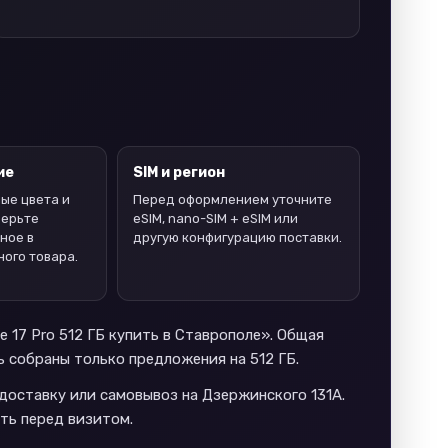
ие
SIM и регион
ые цвета и
Перед оформлением уточните
верьте
eSIM, nano-SIM + eSIM или
ное в
другую конфигурацию поставки.
ного товара.
 17 Pro 512 ГБ купить в Ставрополе». Общая
ь собраны только предложения на 512 ГБ.
 доставку или самовывоз на Дзержинского 131А.
ть перед визитом.