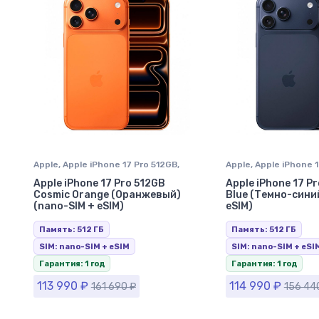
Apple
,
Apple iPhone 17 Pro 512GB
,
Apple
,
Apple iPhone 
iPhone 17 Pro
,
iPhone в Ставрополе
iPhone 17 Pro
,
iPhone
Apple iPhone 17 Pro 512GB
Apple iPhone 17 P
Cosmic Orange (Оранжевый)
Blue (Темно-сини
(nano-SIM + eSIM)
eSIM)
Память: 512 ГБ
Память: 512 ГБ
SIM: nano-SIM + eSIM
SIM: nano-SIM + eSI
Гарантия: 1 год
Гарантия: 1 год
113 990
₽
114 990
₽
161 690
₽
156 44