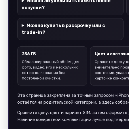
Можно ли увеличить память после
покупки?
Можно купить в рассрочку или с
trade-in?
256 ГБ
Цвет и состоян
Сбалансированный объём для
Сравните доступн
фото, видео, игр и нескольких
внимательно про
лет использования без
состояние, указан
постоянной очистки.
карточке конкрет
Эта страница закреплена за точным запросом «iPhon
остаётся на родительской категории, а здесь собра
Сравните цену, цвет и вариант SIM, затем оформите
Наличие конкретной комплектации лучше подтверди