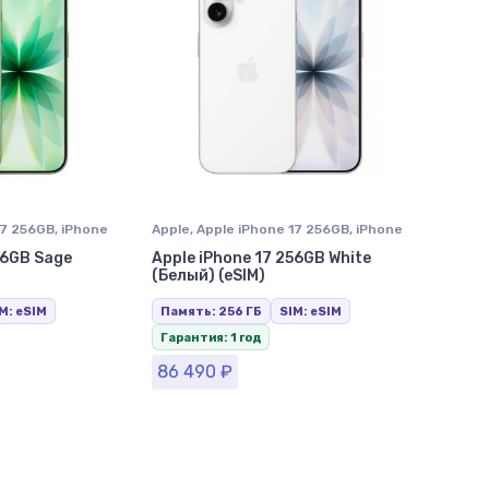
17 256GB
,
iPhone
Apple
,
Apple iPhone 17 256GB
,
iPhone
оле
17
,
iPhone в Ставрополе
56GB Sage
Apple iPhone 17 256GB White
(Белый) (eSIM)
M: eSIM
Память: 256 ГБ
SIM: eSIM
Гарантия: 1 год
86 490
₽