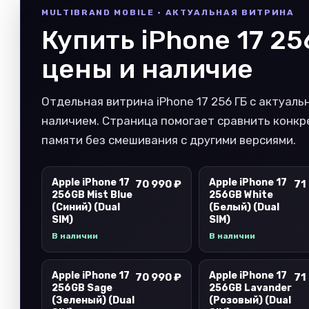
MULTIBRAND MOBILE · АКТУАЛЬНАЯ ВИТРИНА
Купить iPhone 17 25
цены и наличие
Отдельная витрина iPhone 17 256 ГБ с актуаль
наличием. Страница помогает сравнить конк
памяти без смешивания с другими версиями.
Apple iPhone 17
Apple iPhone 17
70 990 ₽
71
256GB Mist Blue
256GB White
(Синий) (Dual
(Белый) (Dual
SIM)
SIM)
В наличии
В наличии
Apple iPhone 17
Apple iPhone 17
70 990 ₽
71
256GB Sage
256GB Lavander
(Зеленый) (Dual
(Розовый) (Dual