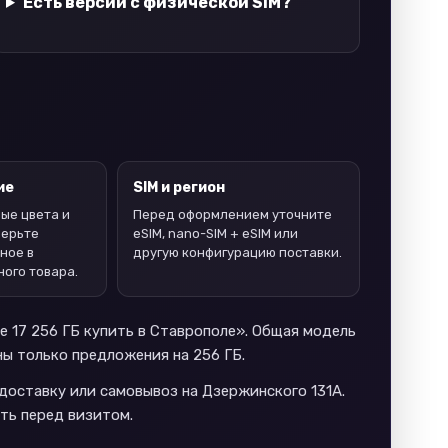
Есть версии с физической SIM?
ие
SIM и регион
ые цвета и
Перед оформлением уточните
верьте
eSIM, nano-SIM + eSIM или
ное в
другую конфигурацию поставки.
ного товара.
e 17 256 ГБ купить в Ставрополе». Общая модель
ны только предложения на 256 ГБ.
 доставку или самовывоз на Дзержинского 131А.
ть перед визитом.