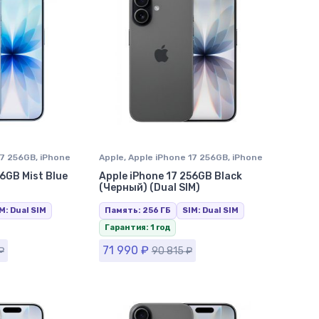
17 256GB
,
iPhone
Apple
,
Apple iPhone 17 256GB
,
iPhone
оле
17
,
iPhone в Ставрополе
56GB Mist Blue
Apple iPhone 17 256GB Black
)
(Черный) (Dual SIM)
M: Dual SIM
Память: 256 ГБ
SIM: Dual SIM
Гарантия: 1 год
71 990
₽
₽
90 815
₽