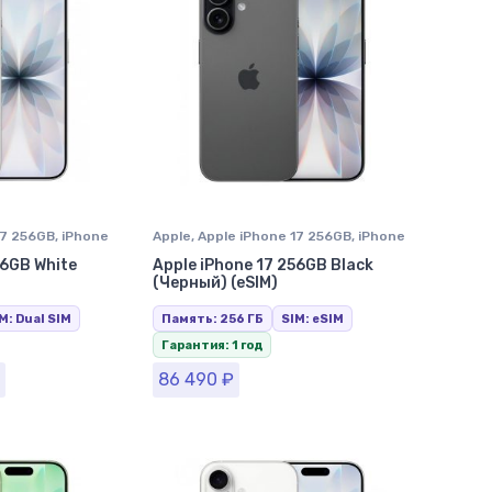
17 256GB
,
iPhone
Apple
,
Apple iPhone 17 256GB
,
iPhone
оле
17
,
iPhone в Ставрополе
56GB White
Apple iPhone 17 256GB Black
)
(Черный) (eSIM)
M: Dual SIM
Память: 256 ГБ
SIM: eSIM
Гарантия: 1 год
86 490
₽