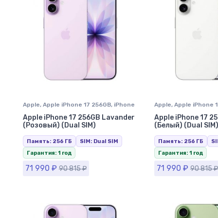
Apple
,
Apple iPhone 17 256GB
,
iPhone
Apple
,
Apple iPhone 
17
,
iPhone в Ставрополе
17
,
iPhone в Ставроп
Apple iPhone 17 256GB Lavander
Apple iPhone 17 2
(Розовый) (Dual SIM)
(Белый) (Dual SIM
Память: 256 ГБ
SIM: Dual SIM
Память: 256 ГБ
SI
Гарантия: 1 год
Гарантия: 1 год
71 990
₽
71 990
₽
90 815
₽
90 815
₽