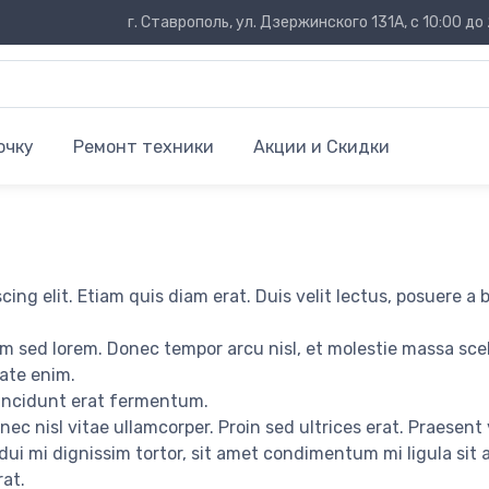
г. Ставрополь, ул. Дзержинского 131А, с 10:00 до 
очку
Ремонт техники
Акции и Скидки
ing elit. Etiam quis diam erat. Duis velit lectus, posuere a b
m sed lorem. Donec tempor arcu nisl, et molestie massa sce
tate enim.
 tincidunt erat fermentum.
ec nisl vitae ullamcorper. Proin sed ultrices erat. Praesent
dui mi dignissim tortor, sit amet condimentum mi ligula sit
rat.