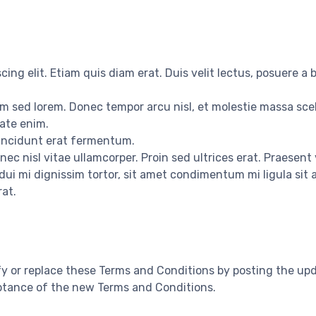
ing elit. Etiam quis diam erat. Duis velit lectus, posuere a b
m sed lorem. Donec tempor arcu nisl, et molestie massa sce
tate enim.
 tincidunt erat fermentum.
ec nisl vitae ullamcorper. Proin sed ultrices erat. Praesent
dui mi dignissim tortor, sit amet condimentum mi ligula sit
rat.
dify or replace these Terms and Conditions by posting the u
ptance of the new Terms and Conditions.