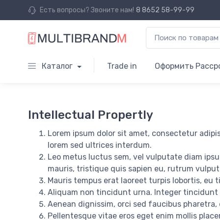
Есть вопросы? Звоните нам!
8 8652 58-99-99
Каталог
Trade in
Оформить Расср
Intellectual Propertly
Lorem ipsum dolor sit amet, consectetur adipisc
lorem sed ultrices interdum.
Leo metus luctus sem, vel vulputate diam ipsu
mauris, tristique quis sapien eu, rutrum vulpu
Mauris tempus erat laoreet turpis lobortis, eu
Aliquam non tincidunt urna. Integer tincidunt n
Aenean dignissim, orci sed faucibus pharetra, 
Pellentesque vitae eros eget enim mollis place