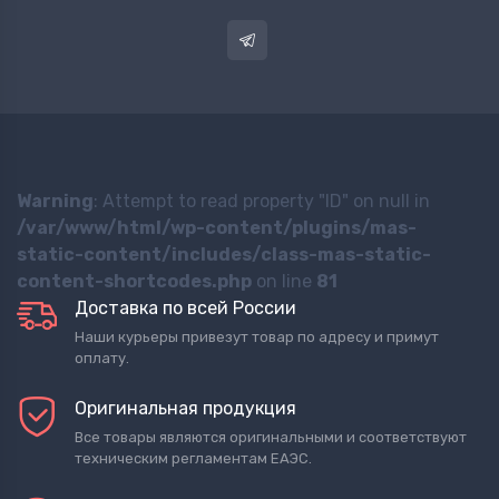
Warning
: Attempt to read property "ID" on null in
/var/www/html/wp-content/plugins/mas-
static-content/includes/class-mas-static-
content-shortcodes.php
on line
81
Доставка по всей России
Наши курьеры привезут товар по адресу и примут
оплату.
Оригинальная продукция
Все товары являются оригинальными и соответствуют
техническим регламентам ЕАЭС.