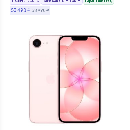
Память: 256 ГБ
SIM: nano-SIM + eSIM
Гарантия: 1 год
53 490
₽
58 990
₽