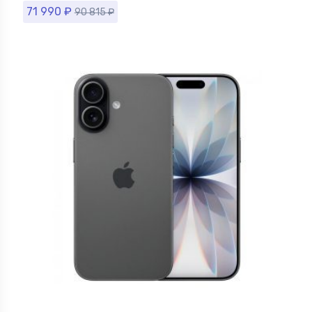
71 990
₽
90 815
₽